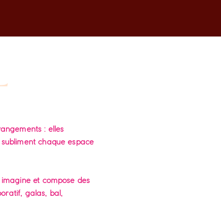
L
rangements : elles
t subliment chaque espace
pe imagine et compose des
ratif, galas, bal,