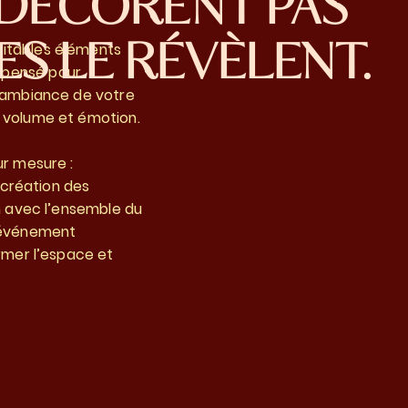
 DÉCORENT PAS
ES LE RÉVÈLENT.
ritables éléments
 pensé pour
l’ambiance de votre
, volume et émotion.
ur mesure :
, création des
on avec l’ensemble du
n événement
ormer l’espace et